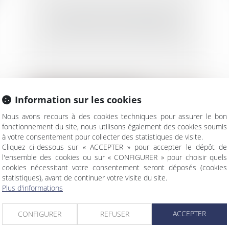
Procédure devant l'Autorité de la
concurrence et secret des affaires
Information sur les cookies
Nous avons recours à des cookies techniques pour assurer le bon
fonctionnement du site, nous utilisons également des cookies soumis
à votre consentement pour collecter des statistiques de visite.
Cliquez ci-dessous sur « ACCEPTER » pour accepter le dépôt de
l'ensemble des cookies ou sur « CONFIGURER » pour choisir quels
cookies nécessitant votre consentement seront déposés (cookies
statistiques), avant de continuer votre visite du site.
Plus d'informations
ACCEPTER
CONFIGURER
REFUSER