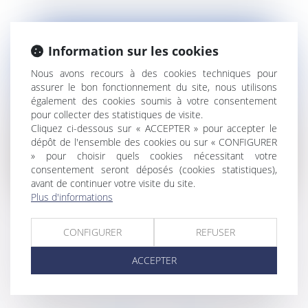
Information sur les cookies
Nous avons recours à des cookies techniques pour
assurer le bon fonctionnement du site, nous utilisons
également des cookies soumis à votre consentement
pour collecter des statistiques de visite.
Cliquez ci-dessous sur « ACCEPTER » pour accepter le
dépôt de l'ensemble des cookies ou sur « CONFIGURER
» pour choisir quels cookies nécessitant votre
consentement seront déposés (cookies statistiques),
avant de continuer votre visite du site.
Plus d'informations
Ouverture recours Tropic aux tiers
CONFIGURER
REFUSER
ACCEPTER