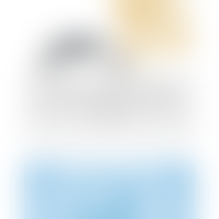
Les contrats de travail des jobs d’été :
attention, responsabilité de l’employeur
illimitée !