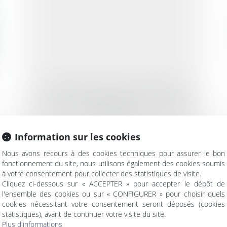
La concentration des moyens devant la
Cour Européenne des Droits de l’Homme
(CEDH)
Information sur les cookies
Nous avons recours à des cookies techniques pour assurer le bon
fonctionnement du site, nous utilisons également des cookies soumis
à votre consentement pour collecter des statistiques de visite.
Cliquez ci-dessous sur « ACCEPTER » pour accepter le dépôt de
l'ensemble des cookies ou sur « CONFIGURER » pour choisir quels
cookies nécessitant votre consentement seront déposés (cookies
statistiques), avant de continuer votre visite du site.
Plus d'informations