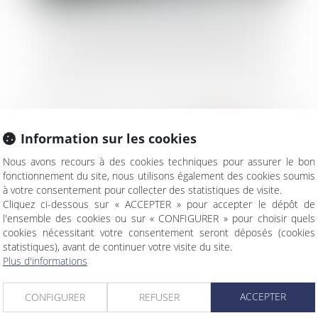
Jules Ferry 3.0, bâtir une école créative et
juste dans un monde numérique
Information sur les cookies
Nous avons recours à des cookies techniques pour assurer le bon
fonctionnement du site, nous utilisons également des cookies soumis
à votre consentement pour collecter des statistiques de visite.
Cliquez ci-dessous sur « ACCEPTER » pour accepter le dépôt de
l'ensemble des cookies ou sur « CONFIGURER » pour choisir quels
cookies nécessitant votre consentement seront déposés (cookies
statistiques), avant de continuer votre visite du site.
Plus d'informations
ACCEPTER
CONFIGURER
REFUSER