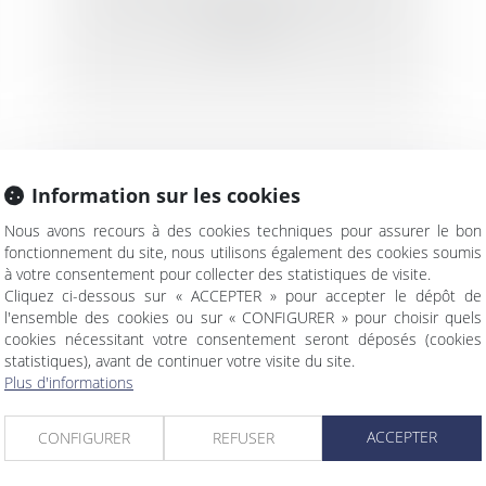
liquidation
Information sur les cookies
Nous avons recours à des cookies techniques pour assurer le bon
fonctionnement du site, nous utilisons également des cookies soumis
à votre consentement pour collecter des statistiques de visite.
Cliquez ci-dessous sur « ACCEPTER » pour accepter le dépôt de
l'ensemble des cookies ou sur « CONFIGURER » pour choisir quels
cookies nécessitant votre consentement seront déposés (cookies
statistiques), avant de continuer votre visite du site.
Plus d'informations
ACCEPTER
CONFIGURER
REFUSER
Dépôt de bilan d'une filiale: le risque de la