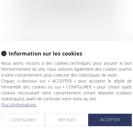
Don Quichotte
Information sur les cookies
Nous avons recours à des cookies techniques pour assurer le bon
fonctionnement du site, nous utilisons également des cookies soumis
à votre consentement pour collecter des statistiques de visite.
Cliquez ci-dessous sur « ACCEPTER » pour accepter le dépôt de
l'ensemble des cookies ou sur « CONFIGURER » pour choisir quels
cookies nécessitant votre consentement seront déposés (cookies
statistiques), avant de continuer votre visite du site.
Plus d'informations
ACCEPTER
CONFIGURER
REFUSER
Les conditions de rétractation d’une offre