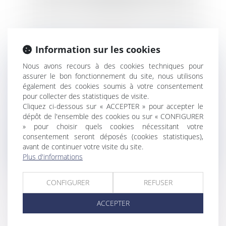
Information sur les cookies
Nous avons recours à des cookies techniques pour
assurer le bon fonctionnement du site, nous utilisons
également des cookies soumis à votre consentement
pour collecter des statistiques de visite.
Cliquez ci-dessous sur « ACCEPTER » pour accepter le
dépôt de l'ensemble des cookies ou sur « CONFIGURER
» pour choisir quels cookies nécessitant votre
consentement seront déposés (cookies statistiques),
avant de continuer votre visite du site.
Plus d'informations
CONFIGURER
REFUSER
La notion de « parasitisme artistique » : une
ACCEPTER
arme contre les contrefacteurs astucieux ?