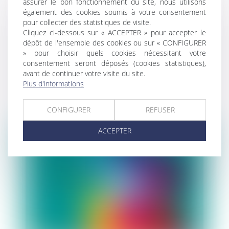
assurer le bon fonctionnement du site, nous utilisons
également des cookies soumis à votre consentement
pour collecter des statistiques de visite.
Cliquez ci-dessous sur « ACCEPTER » pour accepter le
dépôt de l'ensemble des cookies ou sur « CONFIGURER
L'interdiction du port de la burqa dans
» pour choisir quels cookies nécessitant votre
l'espace public en France n'est pas
consentement seront déposés (cookies statistiques),
contraire à la CEDH
avant de continuer votre visite du site.
Plus d'informations
CONFIGURER
REFUSER
ACCEPTER