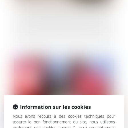
La création du défenseur des droits
Information sur les cookies
Nous avons recours à des cookies techniques pour
assurer le bon fonctionnement du site, nous utilisons
également des cookies soumis à votre consentement