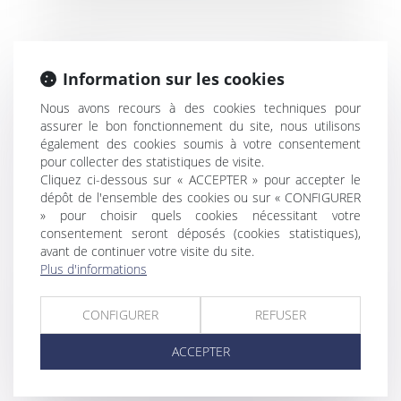
Information sur les cookies
Nous avons recours à des cookies techniques pour
assurer le bon fonctionnement du site, nous utilisons
également des cookies soumis à votre consentement
pour collecter des statistiques de visite.
Cliquez ci-dessous sur « ACCEPTER » pour accepter le
dépôt de l'ensemble des cookies ou sur « CONFIGURER
» pour choisir quels cookies nécessitant votre
consentement seront déposés (cookies statistiques),
avant de continuer votre visite du site.
Plus d'informations
CONFIGURER
REFUSER
Le Conseil constitutionnel s'est prononcé
sur la Loi de modernisation de notre
ACCEPTER
système de santé