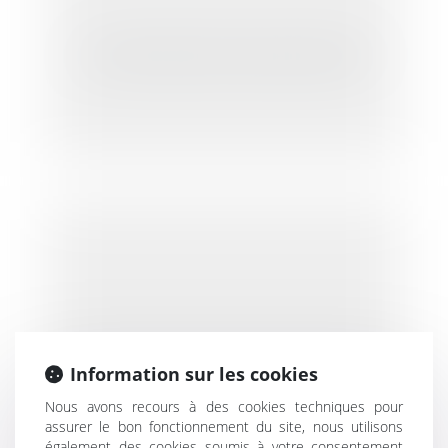
La loi en faveur des revenus du travail
Information sur les cookies
Nous avons recours à des cookies techniques pour
assurer le bon fonctionnement du site, nous utilisons
également des cookies soumis à votre consentement