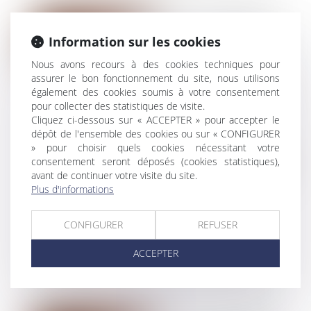
Information sur les cookies
Nous avons recours à des cookies techniques pour
assurer le bon fonctionnement du site, nous utilisons
également des cookies soumis à votre consentement
pour collecter des statistiques de visite.
Cliquez ci-dessous sur « ACCEPTER » pour accepter le
dépôt de l'ensemble des cookies ou sur « CONFIGURER
» pour choisir quels cookies nécessitant votre
consentement seront déposés (cookies statistiques),
avant de continuer votre visite du site.
Plus d'informations
Testament authentique comportant
CONFIGURER
REFUSER
plusieurs feuillets et paraphe du testateur
ACCEPTER