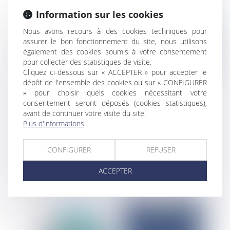
Information sur les cookies
Nous avons recours à des cookies techniques pour
assurer le bon fonctionnement du site, nous utilisons
également des cookies soumis à votre consentement
pour collecter des statistiques de visite.
Cliquez ci-dessous sur « ACCEPTER » pour accepter le
dépôt de l'ensemble des cookies ou sur « CONFIGURER
» pour choisir quels cookies nécessitant votre
consentement seront déposés (cookies statistiques),
avant de continuer votre visite du site.
La consignation des 5% ou la retenue de
Plus d'informations
garantie du solde du prix de vente dans les
VEFA, les CCMI ou les constructions
CONFIGURER
REFUSER
d’immeubles
ACCEPTER