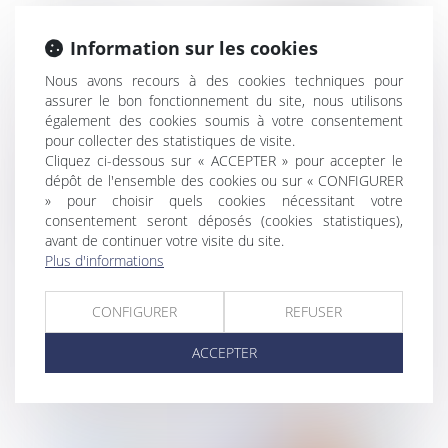
Information sur les cookies
Nous avons recours à des cookies techniques pour
assurer le bon fonctionnement du site, nous utilisons
également des cookies soumis à votre consentement
pour collecter des statistiques de visite.
Cliquez ci-dessous sur « ACCEPTER » pour accepter le
dépôt de l'ensemble des cookies ou sur « CONFIGURER
» pour choisir quels cookies nécessitant votre
consentement seront déposés (cookies statistiques),
avant de continuer votre visite du site.
Plus d'informations
Saisie immobilière : frais de poursuite et
vente forcée du bien immobilier
CONFIGURER
REFUSER
ACCEPTER