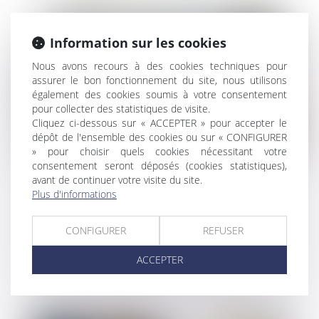
Information sur les cookies
Nous avons recours à des cookies techniques pour
assurer le bon fonctionnement du site, nous utilisons
également des cookies soumis à votre consentement
pour collecter des statistiques de visite.
Cliquez ci-dessous sur « ACCEPTER » pour accepter le
dépôt de l'ensemble des cookies ou sur « CONFIGURER
» pour choisir quels cookies nécessitant votre
consentement seront déposés (cookies statistiques),
avant de continuer votre visite du site.
Plus d'informations
La société holding animatrice à la lumière
CONFIGURER
REFUSER
de la jurisprudence récente
ACCEPTER