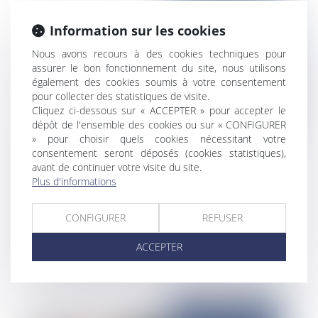
Information sur les cookies
Nous avons recours à des cookies techniques pour
assurer le bon fonctionnement du site, nous utilisons
également des cookies soumis à votre consentement
pour collecter des statistiques de visite.
Cliquez ci-dessous sur « ACCEPTER » pour accepter le
dépôt de l'ensemble des cookies ou sur « CONFIGURER
» pour choisir quels cookies nécessitant votre
consentement seront déposés (cookies statistiques),
avant de continuer votre visite du site.
Plus d'informations
Avertir les distributeurs d’un risque de
contrefaçon sans décision de justice
CONFIGURER
REFUSER
constitue un dénigrement commercial
ACCEPTER