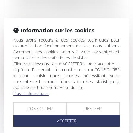
de spectacle
Information sur les cookies
Nous avons recours à des cookies techniques pour
assurer le bon fonctionnement du site, nous utilisons
également des cookies soumis à votre consentement
pour collecter des statistiques de visite.
Cliquez ci-dessous sur « ACCEPTER » pour accepter le
dépôt de l'ensemble des cookies ou sur « CONFIGURER
» pour choisir quels cookies nécessitant votre
consentement seront déposés (cookies statistiques),
avant de continuer votre visite du site.
Plus d'informations
CONFIGURER
REFUSER
L'assiette du recours des tiers payeurs et
ACCEPTER
la rente accident du travail