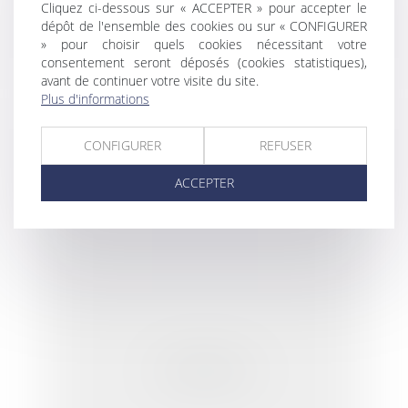
Cliquez ci-dessous sur « ACCEPTER » pour accepter le
dépôt de l'ensemble des cookies ou sur « CONFIGURER
» pour choisir quels cookies nécessitant votre
consentement seront déposés (cookies statistiques),
avant de continuer votre visite du site.
Plus d'informations
CONFIGURER
REFUSER
ACCEPTER
Le télétravail