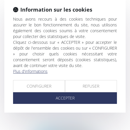
Information sur les cookies
Nous avons recours à des cookies techniques pour
assurer le bon fonctionnement du site, nous utilisons
également des cookies soumis à votre consentement
pour collecter des statistiques de visite.
Cliquez ci-dessous sur « ACCEPTER » pour accepter le
dépôt de l'ensemble des cookies ou sur « CONFIGURER
» pour choisir quels cookies nécessitant votre
consentement seront déposés (cookies statistiques),
avant de continuer votre visite du site.
Plus d'informations
La nouvelle place des modes amiables de
résolution des litiges dans la réforme de la
CONFIGURER
REFUSER
justice
ACCEPTER