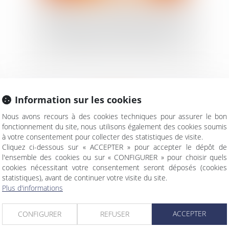
Diagnostics des installations de gaz et
d'électricité : bientôt de nouvelles
obligations pour les bailleurs
Information sur les cookies
Nous avons recours à des cookies techniques pour assurer le bon
fonctionnement du site, nous utilisons également des cookies soumis
à votre consentement pour collecter des statistiques de visite.
Cliquez ci-dessous sur « ACCEPTER » pour accepter le dépôt de
l'ensemble des cookies ou sur « CONFIGURER » pour choisir quels
cookies nécessitant votre consentement seront déposés (cookies
statistiques), avant de continuer votre visite du site.
Plus d'informations
ACCEPTER
CONFIGURER
REFUSER