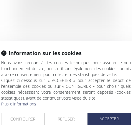
Information sur les cookies
Nous avons recours à des cookies techniques pour assurer le bon
fonctionnement du site, nous utilisons également des cookies soumis
à votre consentement pour collecter des statistiques de visite.
Cliquez ci-dessous sur « ACCEPTER » pour accepter le dépôt de
l'ensemble des cookies ou sur « CONFIGURER » pour choisir quels
cookies nécessitant votre consentement seront déposés (cookies
statistiques), avant de continuer votre visite du site.
Plus d'informations
ACCEPTER
CONFIGURER
REFUSER
La loi de modernisation de l'économie et