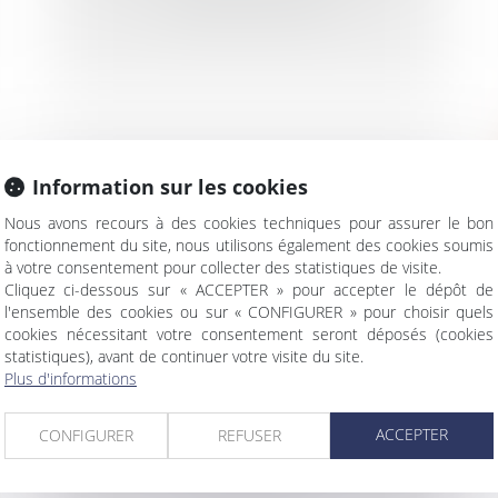
Information sur les cookies
Nous avons recours à des cookies techniques pour assurer le bon
fonctionnement du site, nous utilisons également des cookies soumis
à votre consentement pour collecter des statistiques de visite.
Cliquez ci-dessous sur « ACCEPTER » pour accepter le dépôt de
l'ensemble des cookies ou sur « CONFIGURER » pour choisir quels
cookies nécessitant votre consentement seront déposés (cookies
statistiques), avant de continuer votre visite du site.
Plus d'informations
ACCEPTER
CONFIGURER
REFUSER
Droit public: les risques de la construction
pour les tiers