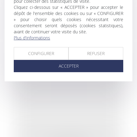
pour collecter des statistiques de visite.
Le chemin entre juge administratif et juge
Cliquez ci-dessous sur « ACCEPTER » pour accepter le
judiciaire
dépôt de l'ensemble des cookies ou sur « CONFIGURER
» pour choisir quels cookies nécessitant votre
consentement seront déposés (cookies statistiques),
avant de continuer votre visite du site.
Plus d'informations
CONFIGURER
REFUSER
ACCEPTER
Arche de Zoé : les français pourraient être