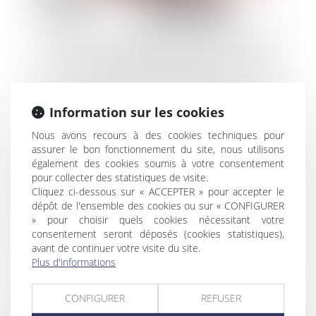
Renoncer pour un agent public au délai de
préavis du licenciement
Information sur les cookies
Nous avons recours à des cookies techniques pour
assurer le bon fonctionnement du site, nous utilisons
également des cookies soumis à votre consentement
pour collecter des statistiques de visite.
Cliquez ci-dessous sur « ACCEPTER » pour accepter le
dépôt de l'ensemble des cookies ou sur « CONFIGURER
» pour choisir quels cookies nécessitant votre
consentement seront déposés (cookies statistiques),
avant de continuer votre visite du site.
Plus d'informations
CONFIGURER
REFUSER