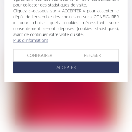
pour collecter des statistiques de visite.
Etendue du droit d'information des
Cliquez ci-dessous sur « ACCEPTER » pour accepter le
expropriés
dépôt de l'ensemble des cookies ou sur « CONFIGURER
» pour choisir quels cookies nécessitant votre
consentement seront déposés (cookies statistiques),
avant de continuer votre visite du site.
Plus d'informations
CONFIGURER
REFUSER
ACCEPTER