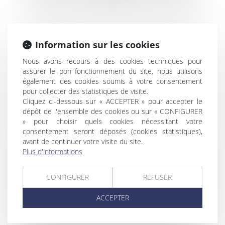
Information sur les cookies
Nous avons recours à des cookies techniques pour
assurer le bon fonctionnement du site, nous utilisons
également des cookies soumis à votre consentement
pour collecter des statistiques de visite.
Cliquez ci-dessous sur « ACCEPTER » pour accepter le
dépôt de l'ensemble des cookies ou sur « CONFIGURER
» pour choisir quels cookies nécessitant votre
consentement seront déposés (cookies statistiques),
avant de continuer votre visite du site.
Plus d'informations
CONFIGURER
REFUSER
Les fins de non-recevoir devant la Cour
d'Appel : la Cour de cassation a tranché !
ACCEPTER