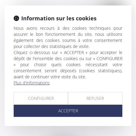
Information sur les cookies
Nous avons recours à des cookies techniques pour
assurer le bon fonctionnement du site, nous utilisons
également des cookies soumis à votre consentement
pour collecter des statistiques de visite.
Cliquez ci-dessous sur « ACCEPTER » pour accepter le
dépôt de l'ensemble des cookies ou sur « CONFIGURER
» pour choisir quels cookies nécessitant votre
consentement seront déposés (cookies statistiques),
avant de continuer votre visite du site.
Plus d'informations
Participation au concours et prise en
CONFIGURER
REFUSER
charge des frais d’inscription
ACCEPTER