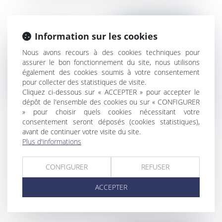
Information sur les cookies
Nous avons recours à des cookies techniques pour
assurer le bon fonctionnement du site, nous utilisons
également des cookies soumis à votre consentement
pour collecter des statistiques de visite.
Cliquez ci-dessous sur « ACCEPTER » pour accepter le
dépôt de l'ensemble des cookies ou sur « CONFIGURER
» pour choisir quels cookies nécessitant votre
consentement seront déposés (cookies statistiques),
avant de continuer votre visite du site.
Plus d'informations
UberPop et concurrence déloyale : la Cour
CONFIGURER
REFUSER
de cassation limite la réparation du
ACCEPTER
préjudice économique