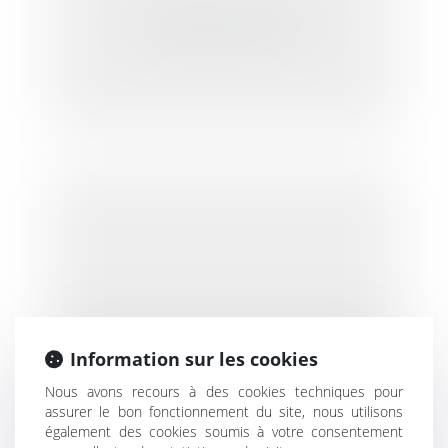
Période d'essai et CDI
Information sur les cookies
Nous avons recours à des cookies techniques pour
assurer le bon fonctionnement du site, nous utilisons
également des cookies soumis à votre consentement