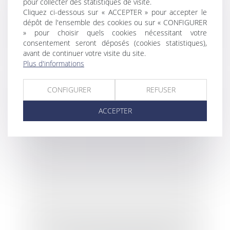
pour collecter des statistiques de visite.
Concessions d’aménagement, la fin des
Cliquez ci-dessous sur « ACCEPTER » pour accepter le
vicissitudes ?
dépôt de l'ensemble des cookies ou sur « CONFIGURER
» pour choisir quels cookies nécessitant votre
consentement seront déposés (cookies statistiques),
avant de continuer votre visite du site.
Plus d'informations
CONFIGURER
REFUSER
ACCEPTER
L'ensemble des données des entreprises