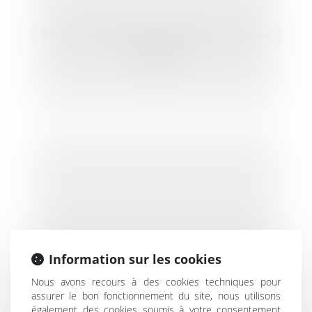
Connexion à internet du salarié sur son lieu
de travail
Information sur les cookies
Nous avons recours à des cookies techniques pour
assurer le bon fonctionnement du site, nous utilisons
également des cookies soumis à votre consentement