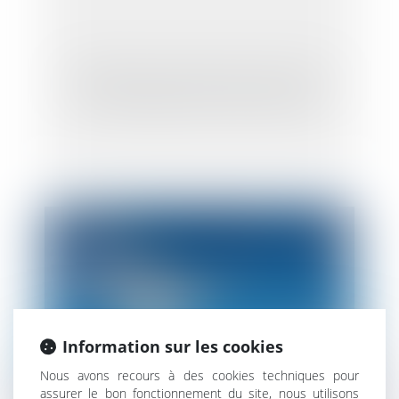
Annulation d'un permis de construire et
partie illégale indivisible du projet
Information sur les cookies
Nous avons recours à des cookies techniques pour
assurer le bon fonctionnement du site, nous utilisons