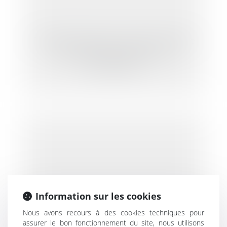
Placements financiers,conseils en matière
fiscale: actions recursoires et
prescriptions
Information sur les cookies
Nous avons recours à des cookies techniques pour
assurer le bon fonctionnement du site, nous utilisons