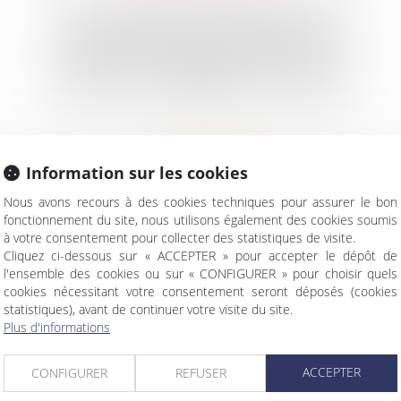
Fonction publique : les possibles
dérogations au statut prévues par la loi
d'urgence pour faire face à l'épidémie de
Covid 19
Information sur les cookies
Nous avons recours à des cookies techniques pour assurer le bon
fonctionnement du site, nous utilisons également des cookies soumis
à votre consentement pour collecter des statistiques de visite.
Cliquez ci-dessous sur « ACCEPTER » pour accepter le dépôt de
l'ensemble des cookies ou sur « CONFIGURER » pour choisir quels
cookies nécessitant votre consentement seront déposés (cookies
statistiques), avant de continuer votre visite du site.
Plus d'informations
ACCEPTER
CONFIGURER
REFUSER