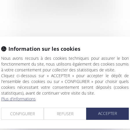
Information sur les cookies
Nous avons recours à des cookies techniques pour assurer le bon
fonctionnement du site, nous utilisons également des cookies soumis
à votre consentement pour collecter des statistiques de visite.
Cliquez ci-dessous sur « ACCEPTER » pour accepter le dépôt de
l'ensemble des cookies ou sur « CONFIGURER » pour choisir quels
cookies nécessitant votre consentement seront déposés (cookies
statistiques), avant de continuer votre visite du site.
Plus d'informations
ACCEPTER
CONFIGURER
REFUSER
Décret d’application de la dernière
réforme des procédures collectives