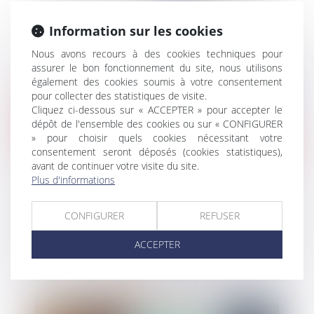
Information sur les cookies
Nous avons recours à des cookies techniques pour
assurer le bon fonctionnement du site, nous utilisons
également des cookies soumis à votre consentement
pour collecter des statistiques de visite.
Cliquez ci-dessous sur « ACCEPTER » pour accepter le
dépôt de l'ensemble des cookies ou sur « CONFIGURER
» pour choisir quels cookies nécessitant votre
consentement seront déposés (cookies statistiques),
avant de continuer votre visite du site.
Plus d'informations
Augmentation de l'indice des loyers au
3ème trimestre 2017
CONFIGURER
REFUSER
ACCEPTER