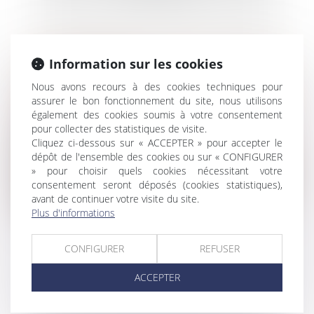
Information sur les cookies
Nous avons recours à des cookies techniques pour
assurer le bon fonctionnement du site, nous utilisons
également des cookies soumis à votre consentement
pour collecter des statistiques de visite.
Cliquez ci-dessous sur « ACCEPTER » pour accepter le
dépôt de l'ensemble des cookies ou sur « CONFIGURER
» pour choisir quels cookies nécessitant votre
consentement seront déposés (cookies statistiques),
avant de continuer votre visite du site.
Plus d'informations
CONFIGURER
REFUSER
L'assiette du recours des tiers payeurs et
la rente accident du travail
ACCEPTER