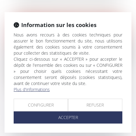
Information sur les cookies
Nous avons recours à des cookies techniques pour
assurer le bon fonctionnement du site, nous utilisons
également des cookies soumis à votre consentement
pour collecter des statistiques de visite.
Cliquez ci-dessous sur « ACCEPTER » pour accepter le
dépôt de l'ensemble des cookies ou sur « CONFIGURER
» pour choisir quels cookies nécessitant votre
consentement seront déposés (cookies statistiques),
avant de continuer votre visite du site.
Plus d'informations
CONFIGURER
REFUSER
La relation gratuite entre communes et
communautés de communes
ACCEPTER