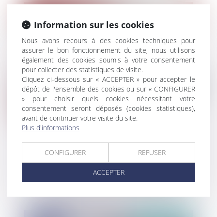
Information sur les cookies
Nous avons recours à des cookies techniques pour
assurer le bon fonctionnement du site, nous utilisons
également des cookies soumis à votre consentement
pour collecter des statistiques de visite.
Cliquez ci-dessous sur « ACCEPTER » pour accepter le
dépôt de l'ensemble des cookies ou sur « CONFIGURER
» pour choisir quels cookies nécessitant votre
consentement seront déposés (cookies statistiques),
avant de continuer votre visite du site.
Plus d'informations
Un fonctionnaire titulaire, élu d’une
commune, peut-il être nommé président
CONFIGURER
REFUSER
d’une société d’économie mixte locale, en
ACCEPTER
application du régime juridique de
l’exercice d’une activité accessoire ?