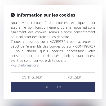
Information sur les cookies
Nous avons recours à des cookies techniques pour
assurer le bon fonctionnement du site, nous utilisons
également des cookies soumis à votre consentement
pour collecter des statistiques de visite.
Cliquez ci-dessous sur « ACCEPTER » pour accepter le
dépôt de l'ensemble des cookies ou sur « CONFIGURER
» pour choisir quels cookies nécessitant votre
consentement seront déposés (cookies statistiques),
avant de continuer votre visite du site.
Plus d'informations
Suicide et faute inexcusable de
CONFIGURER
REFUSER
l’employeur
ACCEPTER