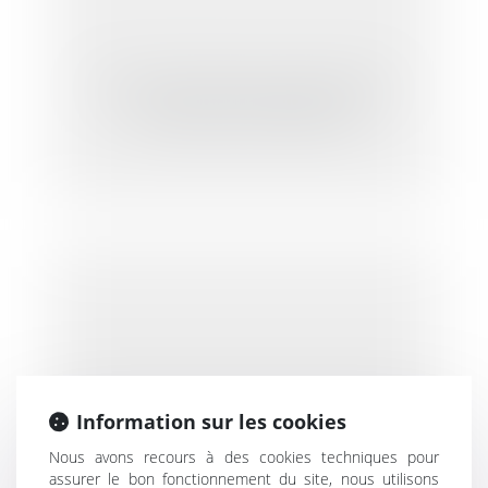
Droit international et européen des
sociétés, par Me Menjucq
Information sur les cookies
Nous avons recours à des cookies techniques pour
assurer le bon fonctionnement du site, nous utilisons