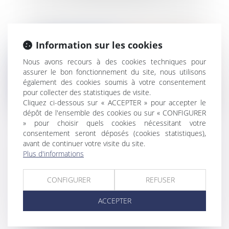
Information sur les cookies
Nous avons recours à des cookies techniques pour
assurer le bon fonctionnement du site, nous utilisons
également des cookies soumis à votre consentement
pour collecter des statistiques de visite.
Cliquez ci-dessous sur « ACCEPTER » pour accepter le
dépôt de l'ensemble des cookies ou sur « CONFIGURER
» pour choisir quels cookies nécessitant votre
consentement seront déposés (cookies statistiques),
avant de continuer votre visite du site.
Plus d'informations
CONFIGURER
REFUSER
Point sur la circulaire IOMA2406670J du 4
avril 2024 relative à l’affichage électoral
ACCEPTER
dans le cadre des élections européennes :
une solution à la problématique d’affichage