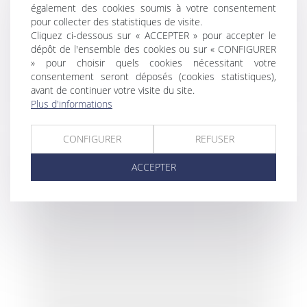
également des cookies soumis à votre consentement
pour collecter des statistiques de visite.
Cliquez ci-dessous sur « ACCEPTER » pour accepter le
Procès de l'Erika: Total condamné pour
dépôt de l'ensemble des cookies ou sur « CONFIGURER
atteinte à l'environnement
» pour choisir quels cookies nécessitant votre
consentement seront déposés (cookies statistiques),
avant de continuer votre visite du site.
Plus d'informations
CONFIGURER
REFUSER
ACCEPTER