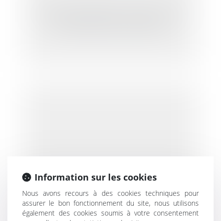
Documents d'identité : la fin des recours
juridictionnels des communes
Information sur les cookies
Nous avons recours à des cookies techniques pour
assurer le bon fonctionnement du site, nous utilisons
également des cookies soumis à votre consentement