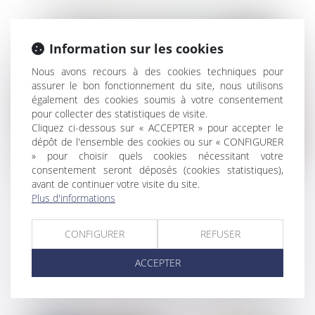
Information sur les cookies
Nous avons recours à des cookies techniques pour
assurer le bon fonctionnement du site, nous utilisons
également des cookies soumis à votre consentement
pour collecter des statistiques de visite.
Cliquez ci-dessous sur « ACCEPTER » pour accepter le
dépôt de l'ensemble des cookies ou sur « CONFIGURER
» pour choisir quels cookies nécessitant votre
consentement seront déposés (cookies statistiques),
avant de continuer votre visite du site.
Plus d'informations
La société holding animatrice à la lumière
CONFIGURER
REFUSER
de la jurisprudence récente
ACCEPTER