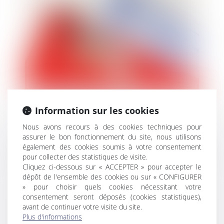
Information sur les cookies
L'interdiction de sous-louer un bail rural
Nous avons recours à des cookies techniques pour
assurer le bon fonctionnement du site, nous utilisons
également des cookies soumis à votre consentement
pour collecter des statistiques de visite.
Cliquez ci-dessous sur « ACCEPTER » pour accepter le
dépôt de l'ensemble des cookies ou sur « CONFIGURER
» pour choisir quels cookies nécessitant votre
consentement seront déposés (cookies statistiques),
avant de continuer votre visite du site.
Plus d'informations