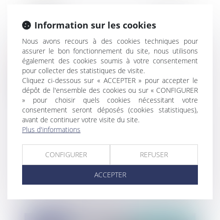
Information sur les cookies
Nous avons recours à des cookies techniques pour
assurer le bon fonctionnement du site, nous utilisons
également des cookies soumis à votre consentement
pour collecter des statistiques de visite.
Cliquez ci-dessous sur « ACCEPTER » pour accepter le
dépôt de l'ensemble des cookies ou sur « CONFIGURER
» pour choisir quels cookies nécessitant votre
consentement seront déposés (cookies statistiques),
avant de continuer votre visite du site.
Plus d'informations
Un propriétaire indivis peut-il mettre en
vente seul l'immeuble indivis, sans l'accord
CONFIGURER
REFUSER
des autres indivisaires ?
ACCEPTER