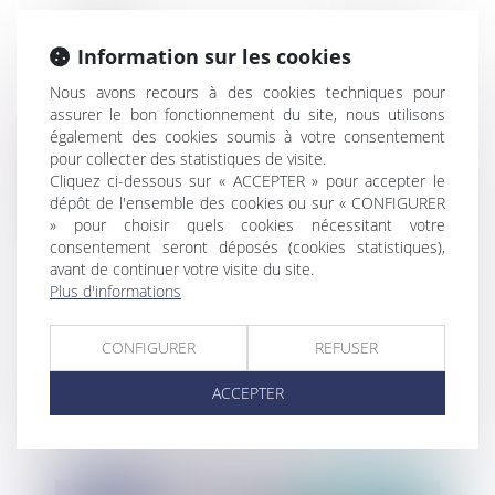
Information sur les cookies
Nous avons recours à des cookies techniques pour
assurer le bon fonctionnement du site, nous utilisons
également des cookies soumis à votre consentement
pour collecter des statistiques de visite.
Cliquez ci-dessous sur « ACCEPTER » pour accepter le
dépôt de l'ensemble des cookies ou sur « CONFIGURER
» pour choisir quels cookies nécessitant votre
consentement seront déposés (cookies statistiques),
avant de continuer votre visite du site.
Plus d'informations
Un propriétaire indivis peut-il mettre en
vente seul l'immeuble indivis, sans l'accord
CONFIGURER
REFUSER
des autres indivisaires ?
ACCEPTER