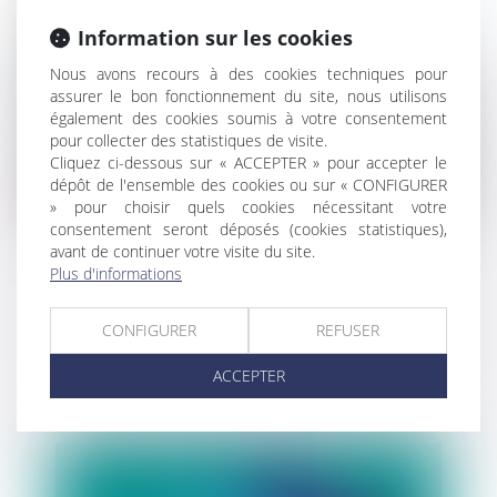
Information sur les cookies
Nous avons recours à des cookies techniques pour
assurer le bon fonctionnement du site, nous utilisons
également des cookies soumis à votre consentement
pour collecter des statistiques de visite.
Cliquez ci-dessous sur « ACCEPTER » pour accepter le
dépôt de l'ensemble des cookies ou sur « CONFIGURER
» pour choisir quels cookies nécessitant votre
consentement seront déposés (cookies statistiques),
avant de continuer votre visite du site.
Plus d'informations
Un contrat de mobilier urbain peut-il être
passé sans publicité ni mise en
CONFIGURER
REFUSER
concurrence préalable?
ACCEPTER