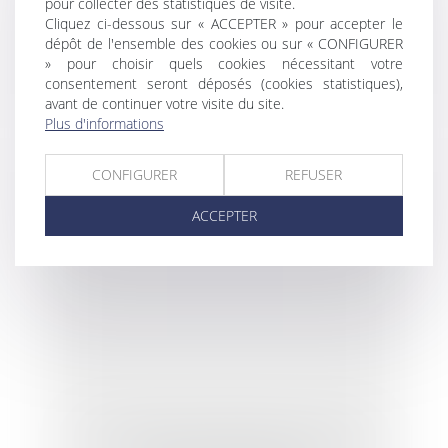
pour collecter des statistiques de visite.
Pilule de troisième et quatrième
Cliquez ci-dessous sur « ACCEPTER » pour accepter le
génération et principe de précaution
dépôt de l'ensemble des cookies ou sur « CONFIGURER
» pour choisir quels cookies nécessitant votre
consentement seront déposés (cookies statistiques),
avant de continuer votre visite du site.
Plus d'informations
CONFIGURER
REFUSER
ACCEPTER
La loi de finances 2013 et la censure du